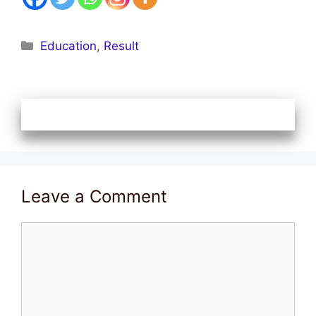
Categories
Education
,
Result
Leave a Comment
Comment