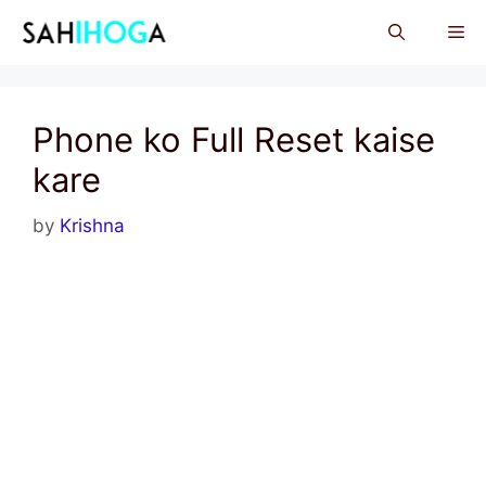
Skip
Me
to
content
Phone ko Full Reset kaise
kare
by
Krishna