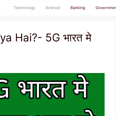
Technology
Android
Banking
Governme
a Hai?- 5G भारत मे