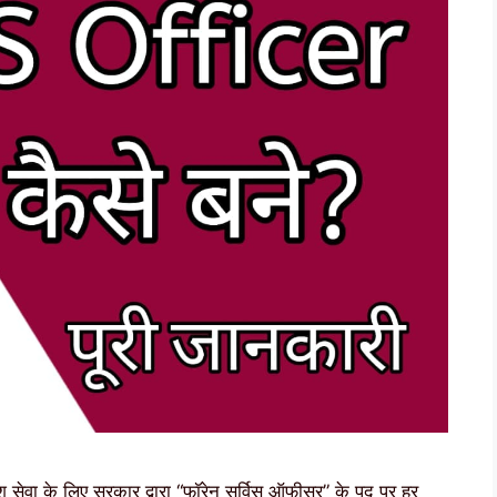
देश सेवा के लिए सरकार द्वारा “फॉरेन सर्विस ऑफीसर” के पद पर हर