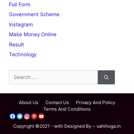
Full Form
Government Scheme
Instagram
Make Money Online
Result
Technology
Search
for:
About Us
Contact Us
Privacy And Policy
Terms And Conditions
Copyright ©2021 - with Designed By ~ sahihoga.in