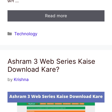
फ़ोन …
Read more
Categories
Technology
Ashram 3 Web Series Kaise
Download Kare?
by
Krishna